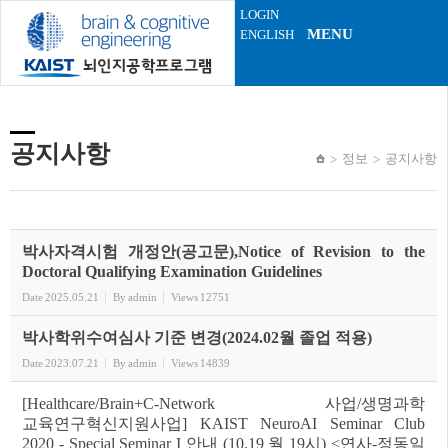
Sketchbook5, 스케치북5
Sketchbook5, 스케치북5
LOGIN
MENU
ENGLISH
공지사항
정보
공지사항
박사자격시험 개정안(공고문),Notice of Revision to the
Doctoral Qualifying Examination Guidelines
Date
2025.05.21
By
admin
Views
12751
박사학위수여심사 기준 변경(2024.02월 졸업 적용)
Date
2023.07.21
By
admin
Views
14839
[Healthcare/Brain+C-Network 사업/생명과학
교육연구혁신지원사업] KAIST NeuroAI Seminar Club
2020 - Special Seminar I 안내 (10.19 월 19시) <연사-정동일