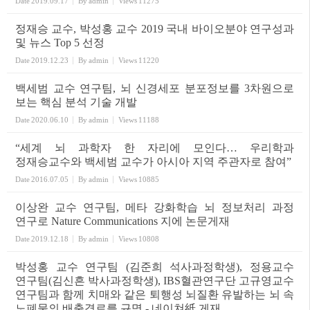
Date
2019.09.17
By
admin
Views
11275
정재승 교수, 박성홍 교수 2019 국내 바이오분야 연구성과
및 뉴스 Top 5 선정
Date
2019.12.23
By
admin
Views
11220
백세범 교수 연구팀, 뇌 신경세포 분포정보를 3차원으로
보는 핵심 분석 기술 개발
Date
2020.06.10
By
admin
Views
11188
“세계 뇌 과학자 한 자리에 모인다… 우리학과
정재승교수와 백세범 교수가 아시아 지역 주관자로 참여”
Date
2016.07.05
By
admin
Views
10885
이상완 교수 연구팀, 메타 강화학습 뇌 정보처리 과정
연구로 Nature Communications 지에 논문게재
Date
2019.12.18
By
admin
Views
10808
박성홍 교수 연구팀 (김준희 석사과정학생), 정용교수
연구팀(김신흔 박사과정학생), IBS혈관연구단 고규영교수
연구팀과 함께 치매와 같은 퇴행성 뇌질환 유발하는 뇌 속
노폐물의 배출경로를 규명 - 네이쳐紙 게재