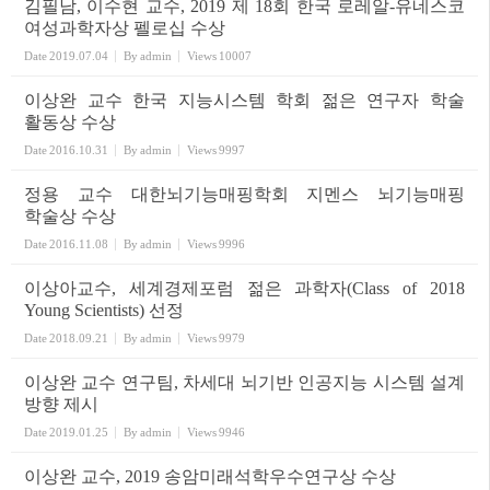
김필남, 이수현 교수, 2019 제 18회 한국 로레알-유네스코
여성과학자상 펠로십 수상
Date
2019.07.04
By
admin
Views
10007
이상완 교수 한국 지능시스템 학회 젊은 연구자 학술
활동상 수상
Date
2016.10.31
By
admin
Views
9997
정용 교수 대한뇌기능매핑학회 지멘스 뇌기능매핑
학술상 수상
Date
2016.11.08
By
admin
Views
9996
이상아교수, 세계경제포럼 젊은 과학자(Class of 2018
Young Scientists) 선정
Date
2018.09.21
By
admin
Views
9979
이상완 교수 연구팀, 차세대 뇌기반 인공지능 시스템 설계
방향 제시
Date
2019.01.25
By
admin
Views
9946
이상완 교수, 2019 송암미래석학우수연구상 수상