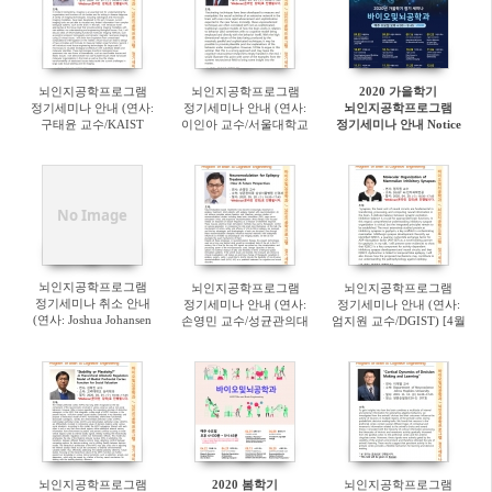
뇌인지공학프로그램
뇌인지공학프로그램
2020 가을학기
정기세미나 안내 (연사:
정기세미나 안내 (연사:
뇌인지공학프로그램
구태윤 교수/KAIST
이인아 교수/서울대학교
정기세미나 안내 Notice
의과학대학원) [10월 7일
뇌인지과학과) [9월 23일
for the regular seminar
(수) 오후4:30]-Webinar
(수) 오후4:30]-Webinar
진행
진행
No Image
뇌인지공학프로그램
뇌인지공학프로그램
뇌인지공학프로그램
정기세미나 취소 안내
정기세미나 안내 (연사:
정기세미나 안내 (연사:
(연사: Joshua Johansen
손영민 교수/성균관의대
엄지원 교수/DGIST) [4월
박사/RIKEN Center) [6월
삼성서울병원) [5월 20일
29일(수) 오후4:30]-
3일(수) 취소]
(수) 오후4:30]-Webinar
Webinar 진행
진행
뇌인지공학프로그램
2020 봄학기
뇌인지공학프로그램