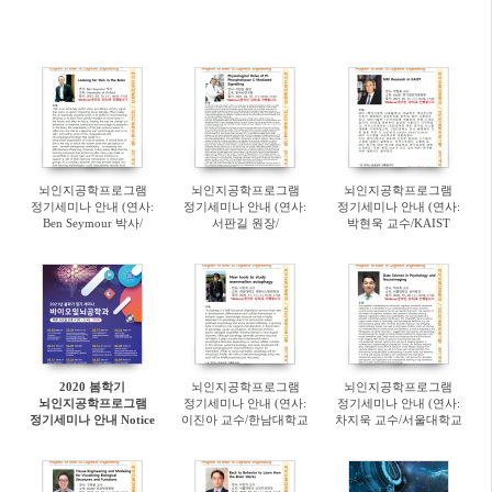
뇌인지공학프로그램
뇌인지공학프로그램
뇌인지공학프로그램
정기세미나 안내 (연사:
정기세미나 안내 (연사:
정기세미나 안내 (연사:
Ben Seymour 박사/
서판길 원장/
박현욱 교수/KAIST
University of Oxford)
한국뇌연구원) [4월 7일
전기및전자공학부) [3월
[4월 14일(수) 오후4:30]-
(수) 오후4:30]-Webinar
31일(수) 오후4:30]-
Webinar 진행
진행
Webinar 진행
2020 봄학기
뇌인지공학프로그램
뇌인지공학프로그램
뇌인지공학프로그램
정기세미나 안내 (연사:
정기세미나 안내 (연사:
정기세미나 안내 Notice
이진아 교수/한남대학교
차지욱 교수/서울대학교
for the regular seminar
생명시스템과학과) [11월
심리학과) [10월 28일(수)
11일(수) 오후4:30]-
오후4:30]-Webinar 진행
Webinar 진행