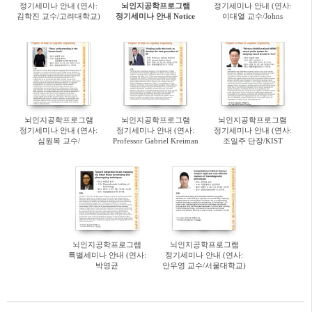
정기세미나 안내 (연사:
뇌인지공학프로그램
정기세미나 안내 (연사:
김학진 교수/고려대학교)
정기세미나 안내 Notice
이대열 교수/Johns
[4월 1일(수) 오후4:30]-
for the regular seminar
Hopkins University)
Webinar 진행
[11월 13일(수) 오후4:30]
뇌인지공학프로그램
뇌인지공학프로그램
뇌인지공학프로그램
정기세미나 안내 (연사:
정기세미나 안내 (연사:
정기세미나 안내 (연사:
심원목 교수/
Professor Gabriel Kreiman
조일주 단장/KIST
성균관대학교) [11월 6일
/Harvard Medical School)
뇌과학연구소
(수) 오후4:30]
[2019.10.30(수)
바이오마이크로시스템
오후4:30]
연구단) [2019.10.02(수)
오후4:30]
뇌인지공학프로그램
뇌인지공학프로그램
특별세미나 안내 (연사:
정기세미나 안내 (연사:
박영균
안우영 교수/서울대학교)
박사/Massachusetts
[3월 20일(수) 오후 4:30]
Institute of Technology)
[4월 23일(화) 오후 1:30]