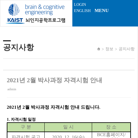
Sketchbook5, 스케치북5
Sketchbook5, 스케치북5
LOGIN
MENU
ENGLISH
공지사항
정보
공지사항
2021년 2월 박사과정 자격시험 안내
admin
2021
년
2
월 박사과정 자격시험 안내 드립니다
.
1.
자격시험 일정
구 분
일 시
장 소
BCE
홈페이지
/
자격시험 공고
2020. 12. 16(
수
)