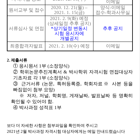
이메일
2020. 12. 21(
월
)
–
양식
-
이메일
원서교부 및 접수
2021. 1. 15(
금
)
접수
-
학과사무실
2021. 2. 9(
화
)
예정
(
상세일정 추후 공지
)
서류심사 및 면접
*
상기일정 변동시
추후 공지
시험 응시자에
개별공지
최종합격자발표
2021. 2. 10(
수
)
예정
이메일
2.
제출서류
①
응시원서
1
부
(
소정양식
)
②
학위논문추진계획서
&
박사학위 자격시험 면접대상자
기초자료 각
1
부
(
소정양식
)
③
근거서류
(
논문
,
특허등록증
,
학회자료
※
사본 등을
빠짐없이 첨부 요망
)
※
저자
,
저널
,
학회명
,
게재날짜
,
발표날짜 등 명확히
확인될 수 있어야 함
.
④
박사과정 성적표
1
부
보다 더 자세한 사항은 첨부파일을 확인하여 주시고
2021
년
2
월 박사과정 자격시험 대상자에게는 메일 안내드렸습니다